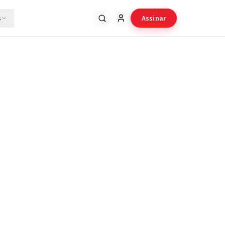
s
Assinar