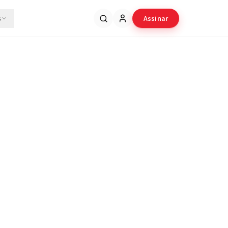
s
Assinar