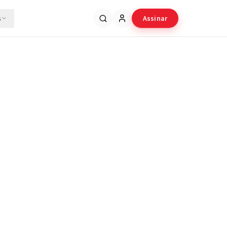
s
Assinar