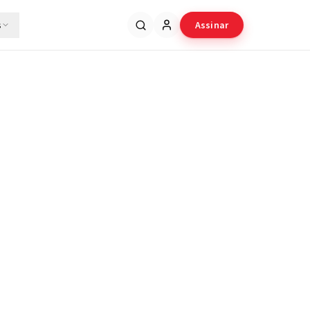
s
Assinar