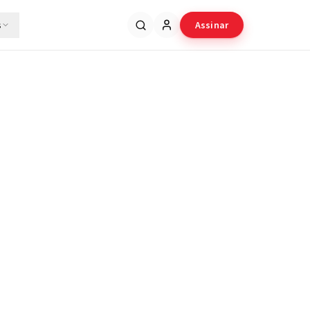
s
Assinar