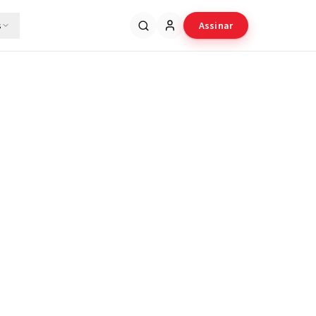
s
Assinar