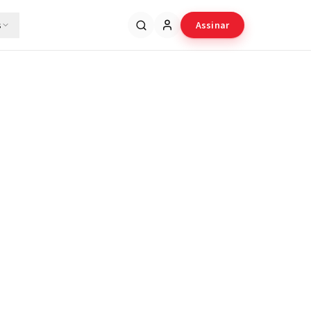
s
Assinar