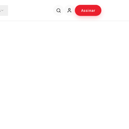
s
Assinar