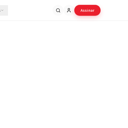
s
Assinar