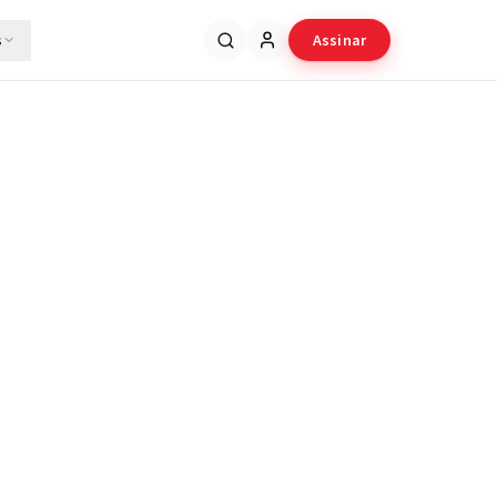
s
Assinar