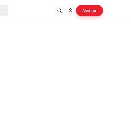
s
Assinar