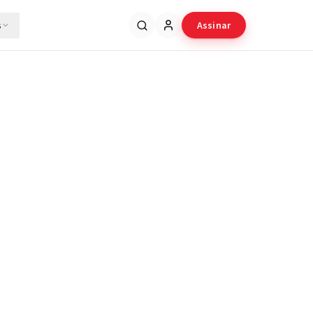
s
Assinar