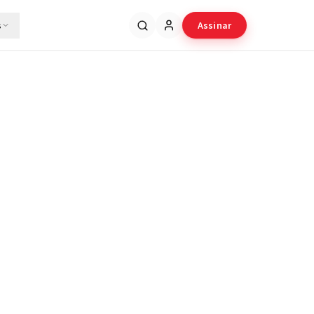
s
Assinar