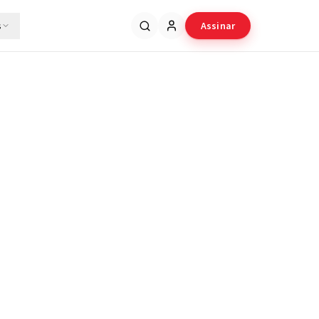
s
Assinar