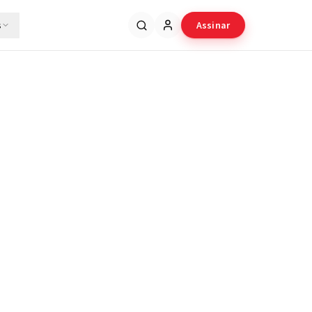
s
Assinar