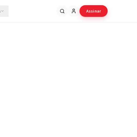
s
Assinar