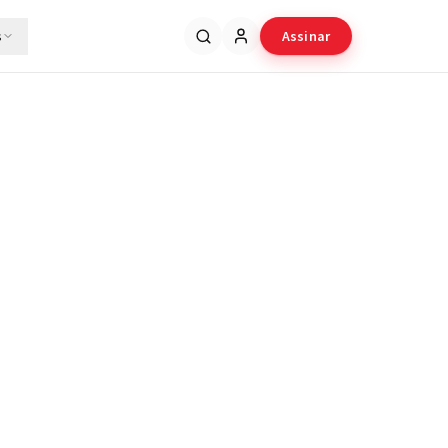
s
Assinar