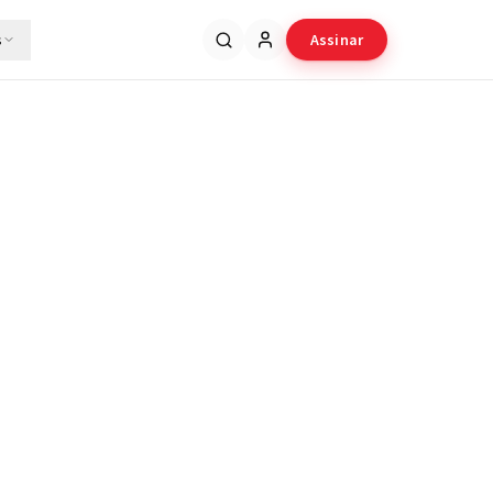
s
Assinar