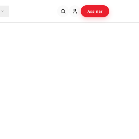
s
Assinar