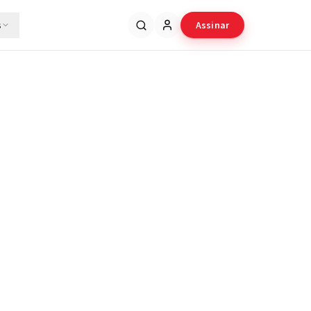
s
Assinar