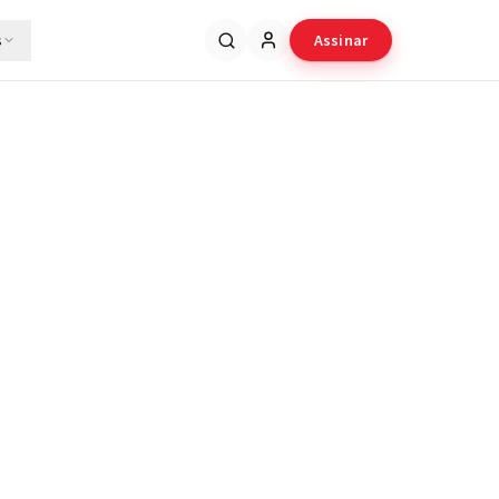
s
Assinar