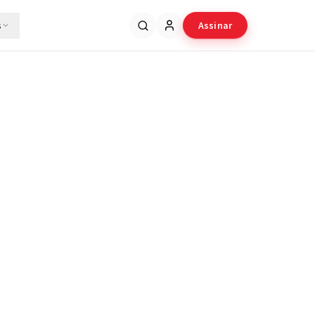
s
Assinar