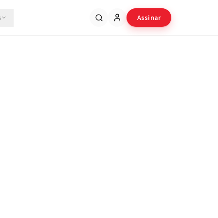
s
Assinar