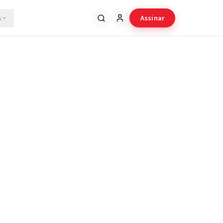
s
Assinar