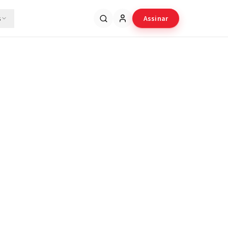
s
Assinar