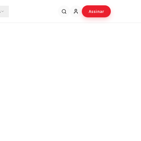
s
Assinar