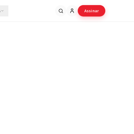
s
Assinar