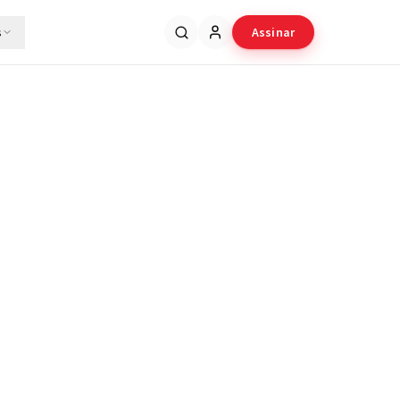
s
Assinar