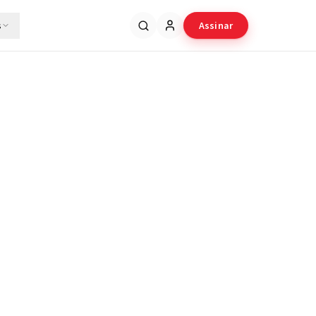
s
Assinar