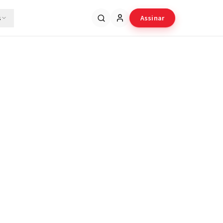
s
Assinar