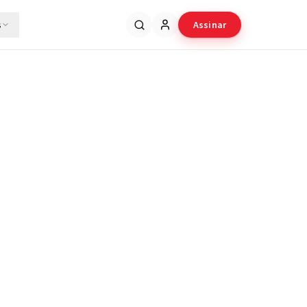
s
Assinar